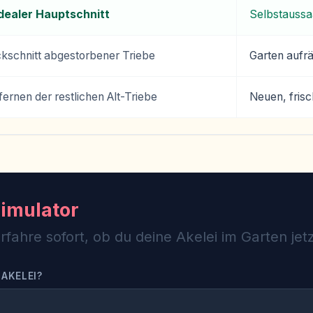
dealer Hauptschnitt
Selbstaussa
kschnitt abgestorbener Triebe
Garten aufr
fernen der restlichen Alt-Triebe
Neuen, frisc
Simulator
ahre sofort, ob du deine Akelei im Garten jetz
 AKELEI?