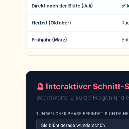
Direkt nach der Blüte (Juli)
✅ I
Herbst (Oktober)
Rüc
Frühjahr (März)
Ent
🔮 Interaktiver Schnitt-
Beantworte 2 kurze Fragen und erf
1. IN WELCHER PHASE BEFINDET SICH DEINE