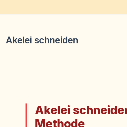
Zum
Inhalt
springen
Akelei schneiden
Akelei schneiden
Methode