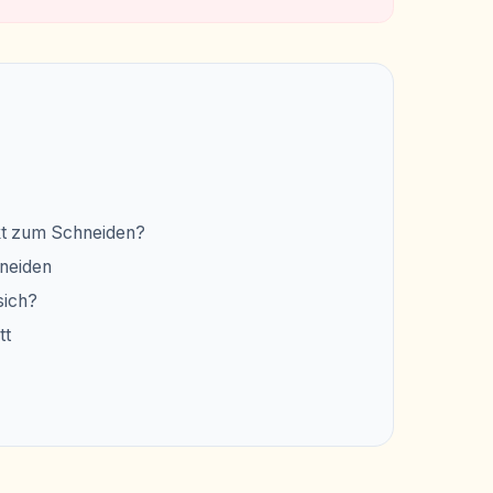
nkt zum Schneiden?
hneiden
sich?
tt