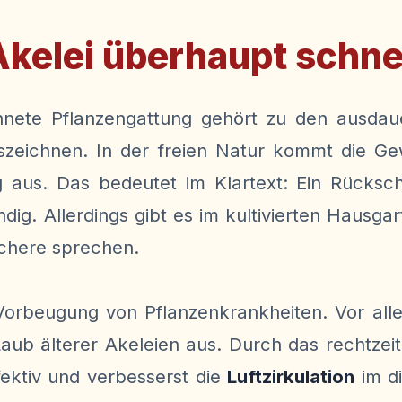
kelei überhaupt schn
nete Pflanzengattung gehört zu den ausdauer
uszeichnen. In der freien Natur kommt die Ge
aus. Das bedeutet im Klartext: Ein Rückschn
g. Allerdings gibt es im kultivierten Hausga
schere sprechen.
er Vorbeugung von Pflanzenkrankheiten. Vor al
b älterer Akeleien aus. Durch das rechtzeiti
fektiv und verbesserst die
Luftzirkulation
im di