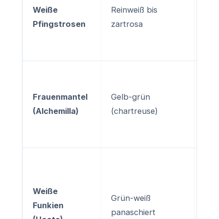
Blü
Weiße
Reinweiß bis
per
Pfingstrosen
zartrosa
Hin
fili
Die
hel
Frauenmantel
Gelb-grün
bri
(Alchemilla)
(chartreuse)
Vio
Leu
Das 
Lau
Weiße
gen
Grün-weiß
Funkien
str
panaschiert