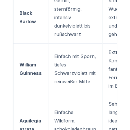
Gefüllt,
Kompakt
sternförmig,
Wuchs, w
Black
intensiv
extrem ed
Barlow
dunkelviolett bis
und
rußschwarz
geheimnis
Extremer
Einfach mit Sporn,
Kontrast,
William
tiefes
fantastis
Guinness
Schwarzviolett mit
Fernwirk
reinweißer Mitte
im Beet
Sehr
Einfache
langlebig
Aquilegia
Wildform,
ideal für
atrata
schokoladenbraun
naturnah